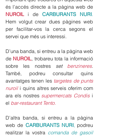
és l'accés directe a la pàgina web de 
NUROIL
 i de 
CARBURANTS NURI
.
Hem volgut crear dues pàgines web 
per facilitar-vos la cerca segons el 
servei que més us interessi. 
D’una banda, si entreu a la pàgina web 
de 
NUROIL
, trobareu tota la informació 
sobre les nostres 
set 
benzineres
. 
També, podreu consultar quins 
avantatges tenen les
targetes de punts 
nuroil 
i quins altres serveis oferim com 
ara els nostres 
supermercats Condis
 i 
el 
bar-restaurant Tento. 
D’altra banda, si entreu a la pàgina 
web de 
CARBURANTS NURI
,
 podreu 
realitzar la vostra 
comanda de gasoil