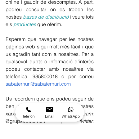
online i gaudir de descomptes. A part, 
podreu consultar on es troben les 
nostres 
bases de distribució
i veure tots 
els 
productes
 que oferim. 
Esperem que navegar per les nostres 
pàgines web sigui molt més fàcil i que 
us agradin tant com a nosaltres. Per a 
qualsevol dubte o informació d’interès 
podeu contactar amb nosaltres via 
telefònica: 935800018 o per correu 
sabaternuri@sabaternuri.com
Us recordem que ens podeu seguir de 
ben a prop a través de les nostres 
xarxes socials: 
Instagram
: 
Teléfon
Email
WhatsApp
@grupsabaternuri / 
Twitter
: 
@grupsabaternuri / 
Facebook
: Grup 
Sabater Nuri. 