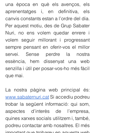
una època en què els avenços, els 
aprenentatges i, en definitiva, els 
canvis constants estan a l’ordre del dia. 
Per aquest motiu, des de Grup Sabater 
Nuri, no ens volem quedar enrere i 
volem seguir millorant i progressant 
sempre pensant en oferir-vos el millor 
servei. Sense perdre la nostra 
essència, hem dissenyat una web 
senzilla i útil per posar-vos-ho més fàcil 
que mai. 
La nostra pàgina web principal és: 
www.sabaternuri.cat
 Si accediu podreu 
trobar la següent informació: qui som, 
aspectes d’interès de l’empresa, 
quines xarxes socials utilitzem i, també, 
podreu contactar amb nosaltres. El més 
important que trobareu en aquesta web 