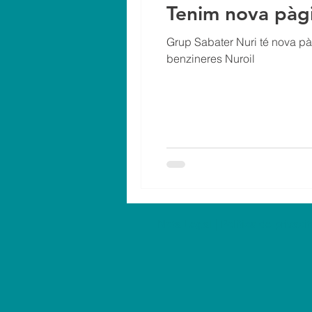
Tenim nova pàg
Grup Sabater Nuri té nova pàg
benzineres Nuroil
Nota Legal
|
Política de privaci