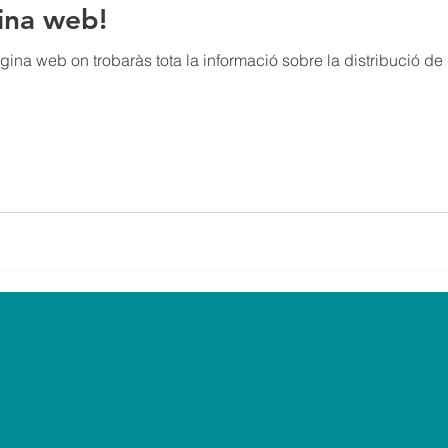
ina web!
ina web on trobaràs tota la informació sobre la distribució de g
tat
|
Política de cookies
|
Contacte